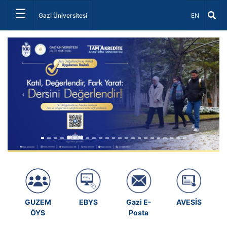
☰
Dil Seçiniz 
Gazi Üniversitesi
EN
Önceki
Sonrak
GUZEM
EBYS
Gazi E-
AVESİS
ÖYS
Posta