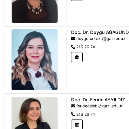
Doç. Dr. Duygu AĞAGÜN
duyguturkozu@gazi.edu.tr
216 26 74
Doç. Dr. Feride AYYILDIZ
feridecelebi@gazi.edu.tr
216 26 74