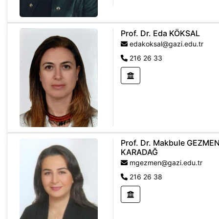
Prof. Dr. Eda KÖKSAL
edakoksal@gazi.edu.tr
216 26 33
Prof. Dr. Makbule GEZME
KARADAĞ
mgezmen@gazi.edu.tr
216 26 38