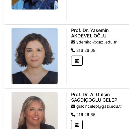
Prof. Dr. Yasemin
AKDEVELİOĞLU
ydemirci@gazi.edu.tr
216 26 68
Prof. Dr. A. Gülçin
SAĞDIÇOĞLU CELEP
gulcincelep@gazi.edu.tr
216 26 65