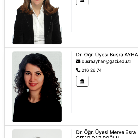
Dr. Öğr. Üyesi Büşra AYH
busraayhan@gazi.edu.tr
216 26 74
Dr. Öğr. Üyesi Merve Esra