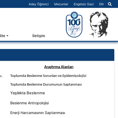
Dil Seçiniz 
Aday Öğrenci
Mezunlar
Engelsiz Gazi
EN
lite
İletişim
Araştırma Alanları
u,
Toplumda Beslenme Sorunları ve Epidemiyolojisi
Toplumda Beslenme Durumunun Saptanması
Yaşlılıkta Beslenme
Beslenme Antropolojisi
Enerji Harcamasının Saptanması