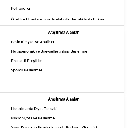
Polifenoller
Özellikle Hipertansiyon, Metabolik Hastalıklarda Bitkisel
Biyoaktif Bileşikler ve Moleküler Etki Mekanizmaları
Araştırma Alanları
Kanser ve Yaşlanma
Besin Kimyası ve Analizleri
Nutrigenomik ve Bireyselleştirilmiş Beslenme
Biyoaktif Bileşikler
Sporcu Beslenmesi
Araştırma Alanları
Hastalıklarda Diyet Tedavisi
Mikrobiyota ve Beslenme
Yeme Davranışı Bozukluklarında Beslenme Tedavisi